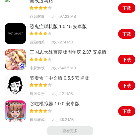
画线过马路
3、独特的游戏角色，上百名不同的角色可以去进行招募，找到你最
下载
喜爱的偶像去尽心尽力的培养吧。
益智解谜
大小:97.23 MB
恐鬼症联机版 1.0.15 安卓版
下载
冒险闯关
大小:274 MB
三国志大战百度版周年庆 2.37 安卓版
下载
卡牌游戏
大小:643.5 MB
节奏盒子中文版 0.5.5 安卓版
下载
舞蹈音乐
大小:121 MB
贪吃模拟器 1.0.0 安卓版
下载
模拟养成
大小:38.2 MB
查看更多