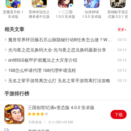
带着你的偶像来到舞台上进行表演，让你手下的艺人都可以成为国
民级别的偶像。
恶魔直升机 1
雷神传说光之
一二三国
仙侠神域
英雄帖手游正
安卓版
继承者中文版
1.0.0 安卓版
1.0.0 安卓版
式服 0.0.1 安
在这里玩家们可以和多名不同的偶像进行签约，发现他们的闪光
2.0.0 安卓版
卓版
点，为你的艺人进行不同的培养，让你的艺人出道，去走属于他们
相关文章
更多+
自己的花路吧。
魔兽世界怀旧服石爪山脉隐秘行动B任务怎么做？WOW怀旧服风险投资公司函件在哪儿？
03/13
游戏特色
光与夜之恋兑换码大全-光与夜之恋兑换码最新分享
03/13
1、开始全新的游戏玩法，去进行不同的游戏体验，感受最轻松的游
戏乐趣。
dnf85SS板甲护肩魔法之大灾变介绍
03/13
2、独特的游戏故事，我们给你提供的多种不同的主线剧情，在这里
168怎么申请代理 168代理申请流程
03/13
去进行不同的体验。
无名之辈手游简离怎么打 无名之辈手游简离打法攻略
03/13
3、各种好玩的游戏内容，在这里你可以去进对更多丰富的游戏玩法
的而体验。
手游排行榜
游戏亮点
1、不只是模拟的培养，你还可以去进行对角色的不同隐藏故事的开
三国创世纪满v变态版 4.0.0 安卓版
启。
下载
2、在这里去进行更多休闲音乐消除玩法的体验，我们给你提供了多
卡牌游戏
大小:380.49 MB
种不同的小游戏。